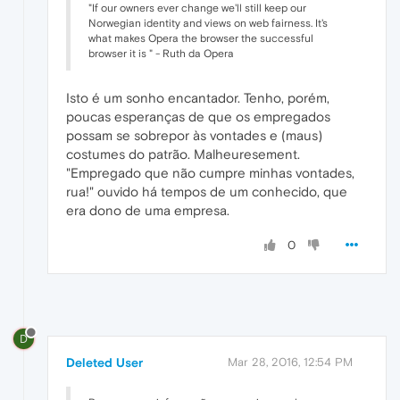
"If our owners ever change we'll still keep our
Norwegian identity and views on web fairness. It's
what makes Opera the browser the successful
browser it is " - Ruth da Opera
Isto é um sonho encantador. Tenho, porém,
poucas esperanças de que os empregados
possam se sobrepor às vontades e (maus)
costumes do patrão. Malheuresement.
"Empregado que não cumpre minhas vontades,
rua!" ouvido há tempos de um conhecido, que
era dono de uma empresa.
0
D
Deleted User
Mar 28, 2016, 12:54 PM