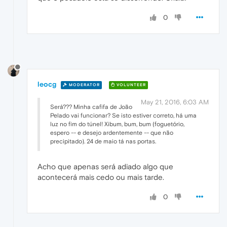
0
leocg
MODERATOR
VOLUNTEER
May 21, 2016, 6:03 AM
Será??? Minha cafifa de João
Pelado vai funcionar? Se isto estiver correto, há uma
luz no fim do túnel! Xibum, bum, bum (foguetório,
espero -- e desejo ardentemente -- que não
precipitado). 24 de maio tá nas portas.
Acho que apenas será adiado algo que
acontecerá mais cedo ou mais tarde.
0