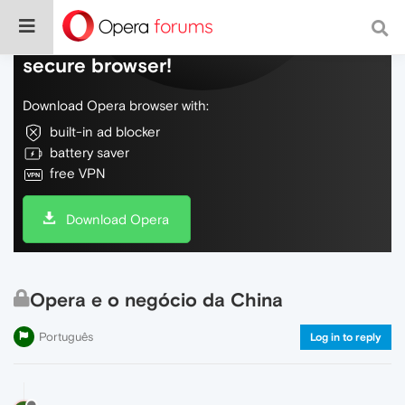
Do more on the web, with a fast and
secure browser!
Download Opera browser with:
built-in ad blocker
battery saver
free VPN
Download Opera
Opera e o negócio da China
Português
Log in to reply