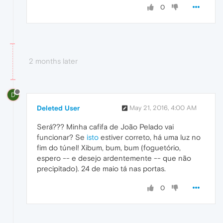
0
2 months later
D
Deleted User
May 21, 2016, 4:00 AM
Será??? Minha cafifa de João Pelado vai
funcionar? Se
isto
estiver correto, há uma luz no
fim do túnel! Xibum, bum, bum (foguetório,
espero -- e desejo ardentemente -- que não
precipitado). 24 de maio tá nas portas.
0