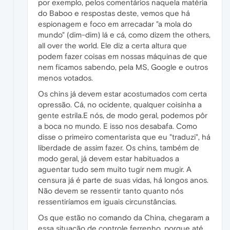
por exemplo, pelos comentários naquela matéria
do Baboo e respostas deste, vemos que há
espionagem e foco em arrecadar "a mola do
mundo" (dim-dim) lá e cá, como dizem the others,
all over the world. Ele diz a certa altura que
podem fazer coisas em nossas máquinas de que
nem ficamos sabendo, pela MS, Google e outros
menos votados.
Os chins já devem estar acostumados com certa
opressão. Cá, no ocidente, qualquer coisinha a
gente estrila.E nós, de modo geral, podemos pôr
a boca no mundo. E isso nos desabafa. Como
disse o primeiro comentarista que eu "traduzi", há
liberdade de assim fazer. Os chins, também de
modo geral, já devem estar habituados a
aguentar tudo sem muito tugir nem mugir. A
censura já é parte de suas vidas, há longos anos.
Não devem se ressentir tanto quanto nós
ressentiríamos em iguais circunstâncias.
Os que estão no comando da China, chegaram a
essa situação de controle ferrenho, porque até