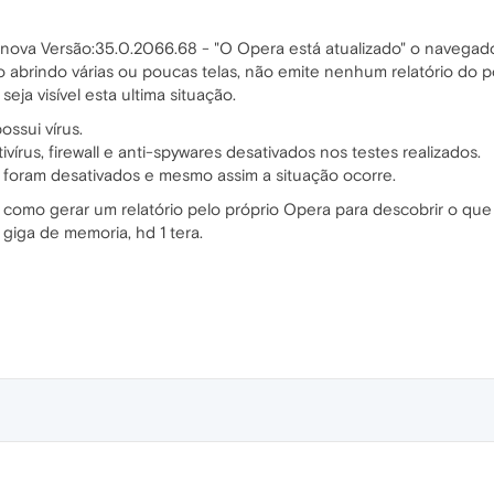
a nova Versão:35.0.2066.68 - "O Opera está atualizado" o navegador
abrindo várias ou poucas telas, não emite nenhum relatório do p
ja visível esta ultima situação.
ssui vírus.
írus, firewall e anti-spywares desativados nos testes realizados.
 foram desativados e mesmo assim a situação ocorre.
como gerar um relatório pelo próprio Opera para descobrir o qu
giga de memoria, hd 1 tera.