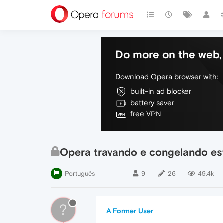
Do more on the web, 
Download Opera browser with:
built-in ad blocker
battery saver
free VPN
Opera travando e congelando está
Português
9
26
49.4k
?
A Former User