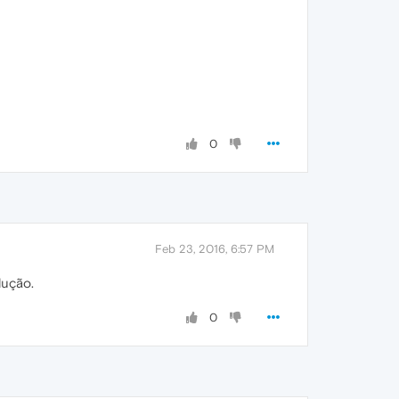
0
Feb 23, 2016, 6:57 PM
lução.
0