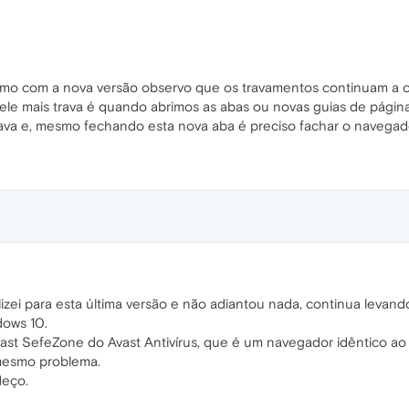
esmo com a nova versão observo que os travamentos continuam a o
e mais trava é quando abrimos as abas ou novas guias de página
va e, mesmo fechando esta nova aba é preciso fachar o navegad
zei para esta última versão e não adiantou nada, continua levando
ows 10.
ast SefeZone do Avast Antivírus, que é um navegador idêntico a
mesmo problema.
deço.