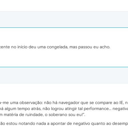
ecente no inicio deu uma congelada, mas passou eu acho.
ita-me uma observação: não há navegador que se compare ao IE,
á algum tempo atrás, não logrou atingir tal performance... negat
em matéria de ruindade, o soberano sou eu!".
não estou notando nada a apontar de negativo quanto ao desempen