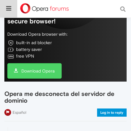
Do more on the web, with a fast and
secure browser!
Download Opera browser with:
built-in ad blocker
battery saver
free VPN
Download Opera
Opera me desconecta del servidor de
dominio
Español
Log in to reply