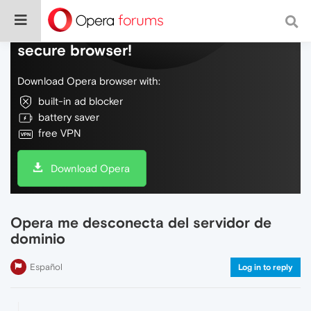
Do more on the web, with a fast and
secure browser!
Download Opera browser with:
built-in ad blocker
battery saver
free VPN
Download Opera
Opera me desconecta del servidor de
dominio
Español
Log in to reply