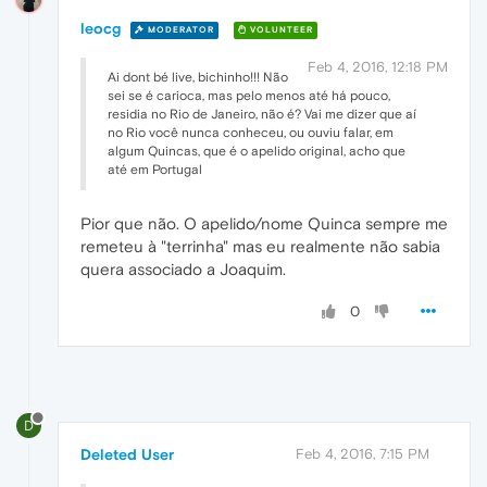
leocg
MODERATOR
VOLUNTEER
Feb 4, 2016, 12:18 PM
Ai dont bé live, bichinho!!! Não
sei se é carioca, mas pelo menos até há pouco,
residia no Rio de Janeiro, não é? Vai me dizer que aí
no Rio você nunca conheceu, ou ouviu falar, em
algum Quincas, que é o apelido original, acho que
até em Portugal
Pior que não. O apelido/nome Quinca sempre me
remeteu à "terrinha" mas eu realmente não sabia
quera associado a Joaquim.
0
D
Deleted User
Feb 4, 2016, 7:15 PM