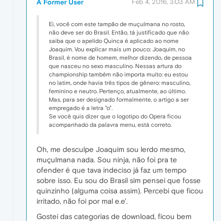
A Former User
Feb 4, 2016, 3:03 AM
Ei, você com este tampão de muçulmana no rosto,
não deve ser do Brasil. Então, tá justificado que não
saiba que o apelido Quinca é aplicado ao nome
Joaquim. Vou explicar mais um pouco: Joaquim, no
Brasil, é nome de homem, melhor dizendo, de pessoa
que nasceu no sexo masculino. Nessas artura do
championship também não importa muito: eu estou
no latim, onde havia três tipos de gênero: masculino,
feminino e neutro. Pertenço, atualmente, ao último.
Mas, para ser designado formalmente, o artigo a ser
empregado é a letra "o".
Se você quis dizer que o logotipo do Opera ficou
acompanhado da palavra menu, está correto.
Oh, me desculpe Joaquim sou lerdo mesmo,
muçulmana nada. Sou ninja, não foi pra te
ofender é que tava indeciso já faz um tempo
sobre isso. Eu sou do Brasil sim pensei que fosse
quinzinho (alguma coisa assim). Percebi que ficou
irritado, não foi por mal e.e'.
Gostei das categorias de download, ficou bem