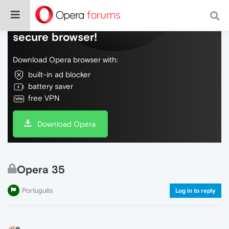
Do more on the web, with a fast and
secure browser!
Download Opera browser with:
built-in ad blocker
battery saver
free VPN
Download Opera
Opera 35
Português
Log in to reply