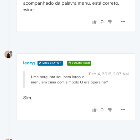
acompanhado da palavra menu, está correto.
:wine:
0
leocg
MODERATOR
VOLUNTEER
Feb 4, 2016, 2:07 AM
Uma pergunta sou bem lerdo, o
menu em cima com símbolo O, era opera né?
Sim.
0