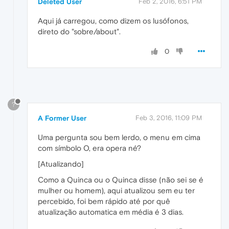
Deleted User
Feb 2, 2016, 6:51 PM
Aqui já carregou, como dizem os lusófonos,
direto do "sobre/about".
0
?
A Former User
Feb 3, 2016, 11:09 PM
Uma pergunta sou bem lerdo, o menu em cima
com símbolo O, era opera né?
[Atualizando]
Como a Quinca ou o Quinca disse (não sei se é
mulher ou homem), aqui atualizou sem eu ter
percebido, foi bem rápido até por quê
atualização automatica em média é 3 dias.