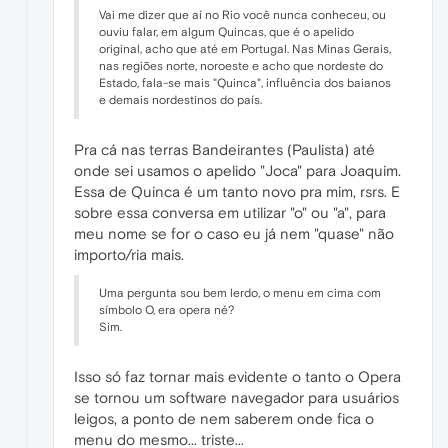
Vai me dizer que aí no Rio você nunca conheceu, ou
ouviu falar, em algum Quincas, que é o apelido
original, acho que até em Portugal. Nas Minas Gerais,
nas regiões norte, noroeste e acho que nordeste do
Estado, fala-se mais "Quinca", influência dos baianos
e demais nordestinos do país.
Pra cá nas terras Bandeirantes (Paulista) até
onde sei usamos o apelido "Joca" para Joaquim.
Essa de Quinca é um tanto novo pra mim, rsrs. E
sobre essa conversa em utilizar "o" ou "a", para
meu nome se for o caso eu já nem "quase" não
importo/ria mais.
Uma pergunta sou bem lerdo, o menu em cima com
símbolo O, era opera né?
Sim.
Isso só faz tornar mais evidente o tanto o Opera
se tornou um software navegador para usuários
leigos, a ponto de nem saberem onde fica o
menu do mesmo... triste...