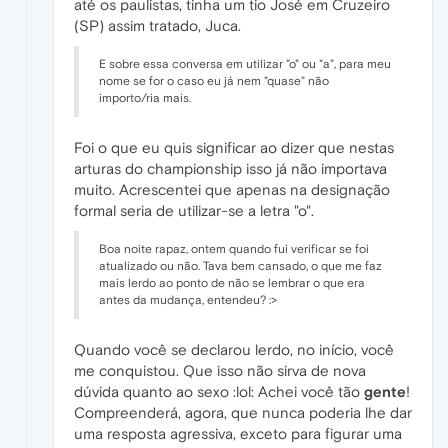
até os paulistas, tinha um tio José em Cruzeiro
(SP) assim tratado, Juca.
E sobre essa conversa em utilizar "o" ou "a", para meu
nome se for o caso eu já nem "quase" não
importo/ria mais.
Foi o que eu quis significar ao dizer que nestas
arturas do championship isso já não importava
muito. Acrescentei que apenas na designação
formal seria de utilizar-se a letra "o".
Boa noite rapaz, ontem quando fui verificar se foi
atualizado ou não. Tava bem cansado, o que me faz
mais lerdo ao ponto de não se lembrar o que era
antes da mudança, entendeu? :>
Quando você se declarou lerdo, no início, você
me conquistou. Que isso não sirva de nova
dúvida quanto ao sexo :lol: Achei você tão
gente
!
Compreenderá, agora, que nunca poderia lhe dar
uma resposta agressiva, exceto para figurar uma