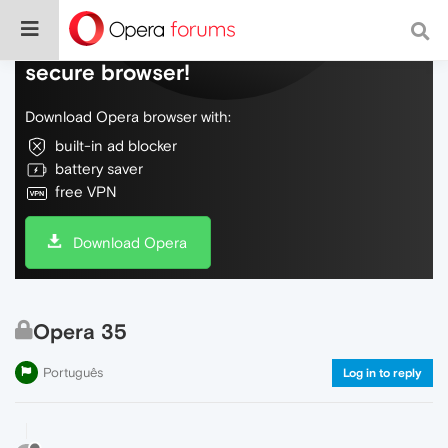
Do more on the web, with a fast and
secure browser!
Download Opera browser with:
built-in ad blocker
battery saver
free VPN
Download Opera
Opera 35
Português
Log in to reply