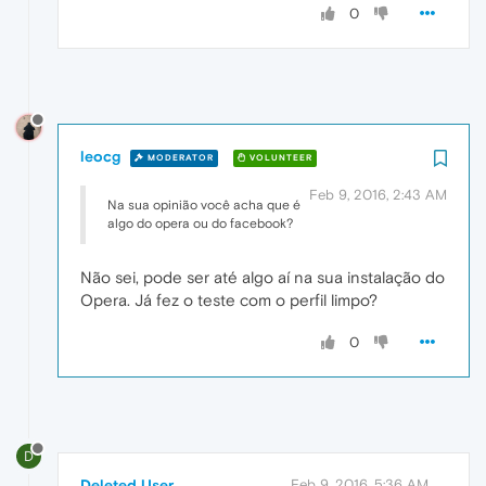
0
leocg
MODERATOR
VOLUNTEER
Feb 9, 2016, 2:43 AM
Na sua opinião você acha que é
algo do opera ou do facebook?
Não sei, pode ser até algo aí na sua instalação do
Opera. Já fez o teste com o perfil limpo?
0
D
Deleted User
Feb 9, 2016, 5:36 AM