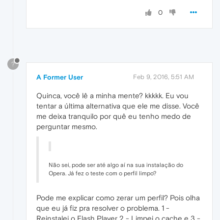
0
?
A Former User
Feb 9, 2016, 5:51 AM
Quinca, você lê a minha mente? kkkkk. Eu vou
tentar a última alternativa que ele me disse. Você
me deixa tranquilo por quê eu tenho medo de
perguntar mesmo.
Não sei, pode ser até algo aí na sua instalação do
Opera. Já fez o teste com o perfil limpo?
Pode me explicar como zerar um perfil? Pois olha
que eu já fiz pra resolver o problema. 1 -
Reinstalei o Flash Player 2 - Limpei o cache e 3 -