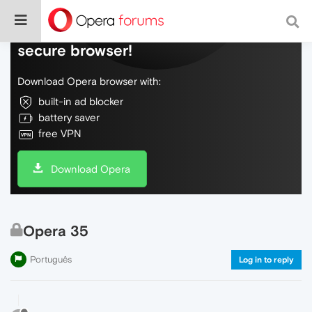
Do more on the web, with a fast and
secure browser!
Download Opera browser with:
built-in ad blocker
battery saver
free VPN
Download Opera
Opera 35
Português
Log in to reply