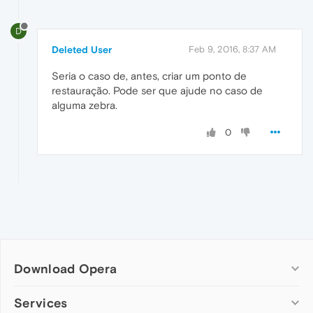
D
Deleted User
Feb 9, 2016, 8:37 AM
Seria o caso de, antes, criar um ponto de
restauração. Pode ser que ajude no caso de
alguma zebra.
0
Download Opera
Computer browsers
Services