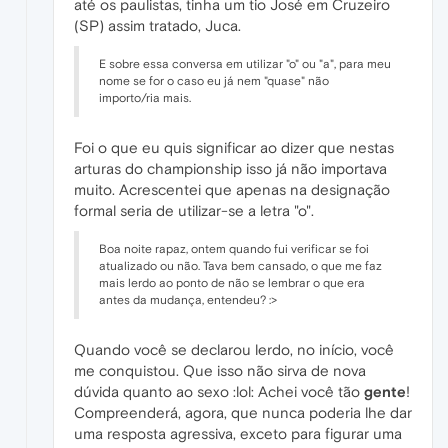
até os paulistas, tinha um tio José em Cruzeiro
(SP) assim tratado, Juca.
E sobre essa conversa em utilizar "o" ou "a", para meu
nome se for o caso eu já nem "quase" não
importo/ria mais.
Foi o que eu quis significar ao dizer que nestas
arturas do championship isso já não importava
muito. Acrescentei que apenas na designação
formal seria de utilizar-se a letra "o".
Boa noite rapaz, ontem quando fui verificar se foi
atualizado ou não. Tava bem cansado, o que me faz
mais lerdo ao ponto de não se lembrar o que era
antes da mudança, entendeu? :>
Quando você se declarou lerdo, no início, você
me conquistou. Que isso não sirva de nova
dúvida quanto ao sexo :lol: Achei você tão
gente
!
Compreenderá, agora, que nunca poderia lhe dar
uma resposta agressiva, exceto para figurar uma