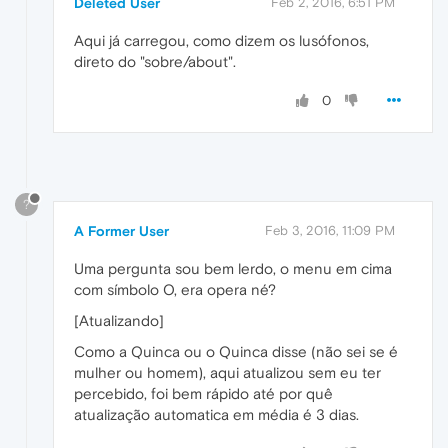
Deleted User
Feb 2, 2016, 6:51 PM
Aqui já carregou, como dizem os lusófonos,
direto do "sobre/about".
0
?
A Former User
Feb 3, 2016, 11:09 PM
Uma pergunta sou bem lerdo, o menu em cima
com símbolo O, era opera né?
[Atualizando]
Como a Quinca ou o Quinca disse (não sei se é
mulher ou homem), aqui atualizou sem eu ter
percebido, foi bem rápido até por quê
atualização automatica em média é 3 dias.