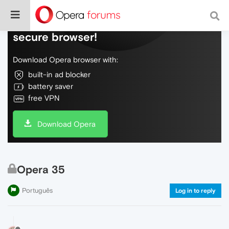
Do more on the web, with a fast and
secure browser!
Download Opera browser with:
built-in ad blocker
battery saver
free VPN
Download Opera
Opera 35
Português
Log in to reply