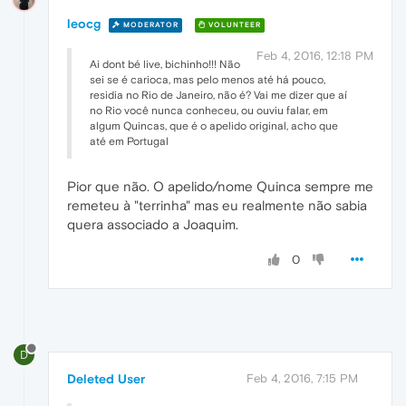
leocg
MODERATOR
VOLUNTEER
Feb 4, 2016, 12:18 PM
Ai dont bé live, bichinho!!! Não
sei se é carioca, mas pelo menos até há pouco,
residia no Rio de Janeiro, não é? Vai me dizer que aí
no Rio você nunca conheceu, ou ouviu falar, em
algum Quincas, que é o apelido original, acho que
até em Portugal
Pior que não. O apelido/nome Quinca sempre me
remeteu à "terrinha" mas eu realmente não sabia
quera associado a Joaquim.
0
D
Deleted User
Feb 4, 2016, 7:15 PM