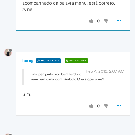
acompanhado da palavra menu, está correto.
:wine:
0
leocg
MODERATOR
VOLUNTEER
Feb 4, 2016, 2:07 AM
Uma pergunta sou bem lerdo, o
menu em cima com símbolo O, era opera né?
Sim.
0