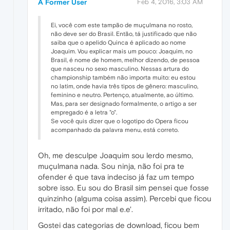
A Former User
Feb 4, 2016, 3:03 AM
Ei, você com este tampão de muçulmana no rosto,
não deve ser do Brasil. Então, tá justificado que não
saiba que o apelido Quinca é aplicado ao nome
Joaquim. Vou explicar mais um pouco: Joaquim, no
Brasil, é nome de homem, melhor dizendo, de pessoa
que nasceu no sexo masculino. Nessas artura do
championship também não importa muito: eu estou
no latim, onde havia três tipos de gênero: masculino,
feminino e neutro. Pertenço, atualmente, ao último.
Mas, para ser designado formalmente, o artigo a ser
empregado é a letra "o".
Se você quis dizer que o logotipo do Opera ficou
acompanhado da palavra menu, está correto.
Oh, me desculpe Joaquim sou lerdo mesmo,
muçulmana nada. Sou ninja, não foi pra te
ofender é que tava indeciso já faz um tempo
sobre isso. Eu sou do Brasil sim pensei que fosse
quinzinho (alguma coisa assim). Percebi que ficou
irritado, não foi por mal e.e'.
Gostei das categorias de download, ficou bem