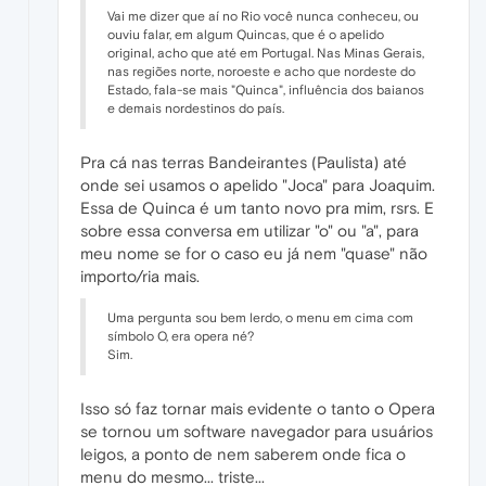
Vai me dizer que aí no Rio você nunca conheceu, ou
ouviu falar, em algum Quincas, que é o apelido
original, acho que até em Portugal. Nas Minas Gerais,
nas regiões norte, noroeste e acho que nordeste do
Estado, fala-se mais "Quinca", influência dos baianos
e demais nordestinos do país.
Pra cá nas terras Bandeirantes (Paulista) até
onde sei usamos o apelido "Joca" para Joaquim.
Essa de Quinca é um tanto novo pra mim, rsrs. E
sobre essa conversa em utilizar "o" ou "a", para
meu nome se for o caso eu já nem "quase" não
importo/ria mais.
Uma pergunta sou bem lerdo, o menu em cima com
símbolo O, era opera né?
Sim.
Isso só faz tornar mais evidente o tanto o Opera
se tornou um software navegador para usuários
leigos, a ponto de nem saberem onde fica o
menu do mesmo... triste...