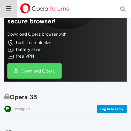
Do more on the web, with a fast and
secure browser!
Download Opera browser with:
built-in ad blocker
battery saver
free VPN
Download Opera
Opera 35
Português
Log in to reply