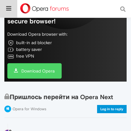
Do more on the web, with a fast and
secure browser!
Download Opera browser with:
built-in ad blocker
battery saver
free VPN
Download Opera
Пришлось перейти на Opera Next
Opera for Windows
Log in to reply