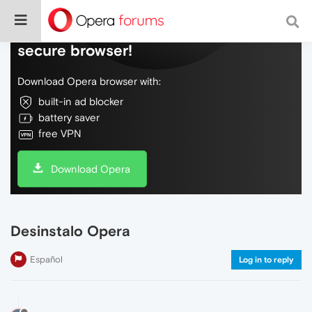
Do more on the web, with a fast and
secure browser!
Download Opera browser with:
built-in ad blocker
battery saver
free VPN
Download Opera
Desinstalo Opera
Español
Log in to reply