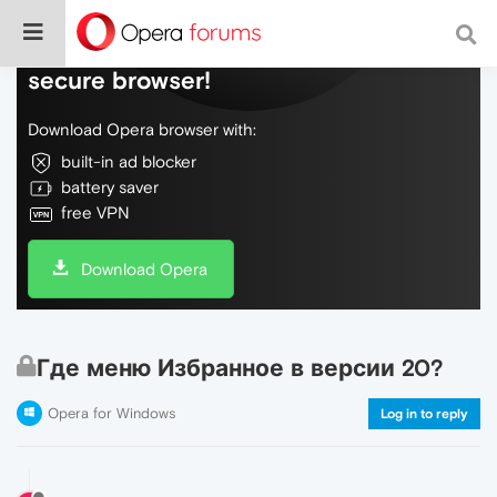
Do more on the web, with a fast and
secure browser!
Download Opera browser with:
built-in ad blocker
battery saver
free VPN
Download Opera
Где меню Избранное в версии 20?
Opera for Windows
Log in to reply