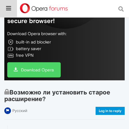
Do more on the web, with a fast and
secure browser!
Download Opera browser with:
built-in ad blocker
battery saver
free VPN
Download Opera
Возможно ли установить старое
расширение?
Русский
Log in to reply