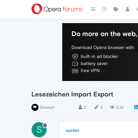
Do more on the web, 
Download Opera browser with:
built-in ad blocker
battery saver
free VPN
Lesezeichen Import Export
Deutsch
2
4
2.3k
S
sucher