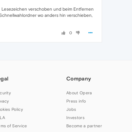
ie Lesezeichen verschoben und beim Entfernen
Schnellwahlordner wo anders hin verschieben,
0
egal
Company
curity
About Opera
ivacy
Press info
okies Policy
Jobs
LA
Investors
rms of Service
Become a partner