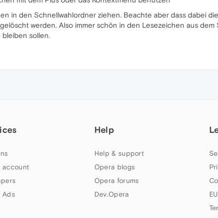
en in den Schnellwahlordner ziehen. Beachte aber dass dabei d
t gelöscht werden. Also immer schön in den Lesezeichen aus dem 
bleiben sollen.
ices
Help
L
ns
Help & support
Se
 account
Opera blogs
Pr
apers
Opera forums
Co
 Ads
Dev.Opera
EU
Te