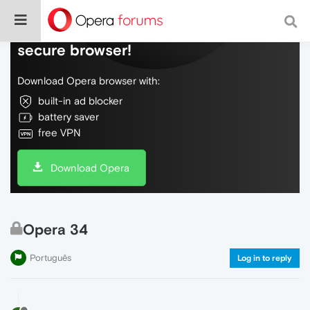
Do more on the web, with a fast and
secure browser!
Download Opera browser with:
built-in ad blocker
battery saver
free VPN
Download Opera
Opera 34
Português
Log in to reply