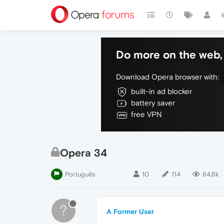
Do more on the web, 
Download Opera browser with:
built-in ad blocker
battery saver
free VPN
Opera 34
Português
10
114
84.8k
?
A Former User