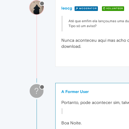
leocg
MODERATOR
VOLUNTEER
Até que emfim ela lançou,mas uma duv
Tipo só um aviso?
Nunca aconteceu aqui mas acho que
download.
?
A Former User
Portanto, pode acontecer sim, tal
Boa Noite.