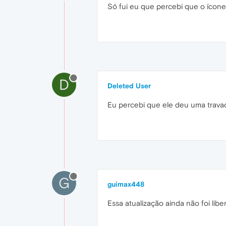
Só fui eu que percebi que o ícon
D
Deleted User
Eu percebi que ele deu uma travad
G
guimax448
Essa atualização ainda não foi lib