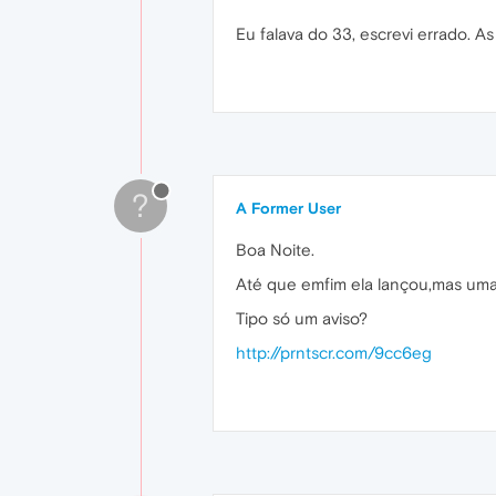
Eu falava do 33, escrevi errado. A
?
A Former User
Boa Noite.
Até que emfim ela lançou,mas uma 
Tipo só um aviso?
http://prntscr.com/9cc6eg