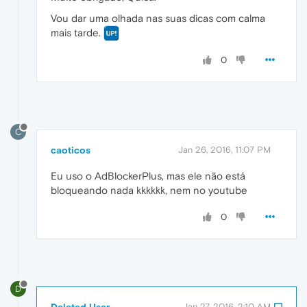
Vou dar uma olhada nas suas dicas com calma
mais tarde.
0
C
caoticos
Jan 26, 2016, 11:07 PM
Eu uso o AdBlockerPlus, mas ele não está
bloqueando nada kkkkkk, nem no youtube
0
D
Deleted User
Jan 27, 2016, 2:10 AM