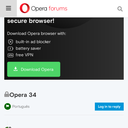
Do more on the web, with a fast and
secure browser!
Download Opera browser with:
built-in ad blocker
battery saver
free VPN
Download Opera
Opera 34
Português
Log in to reply