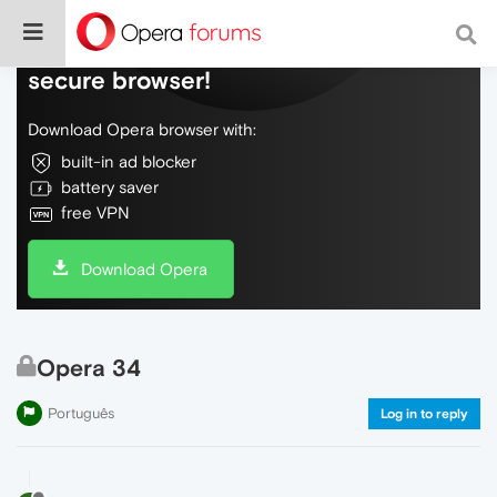
Do more on the web, with a fast and
secure browser!
Download Opera browser with:
built-in ad blocker
battery saver
free VPN
Download Opera
Opera 34
Português
Log in to reply