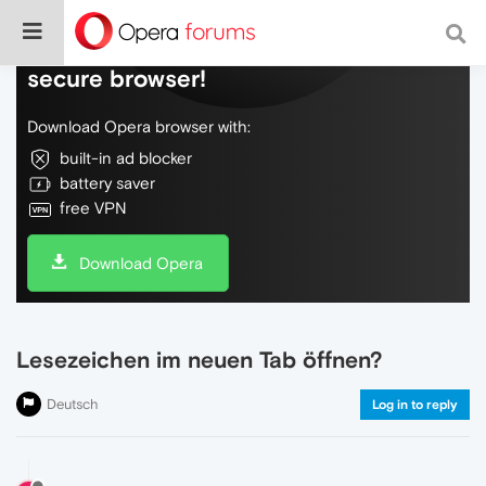
Do more on the web, with a fast and
secure browser!
Download Opera browser with:
built-in ad blocker
battery saver
free VPN
Download Opera
Lesezeichen im neuen Tab öffnen?
Deutsch
Log in to reply