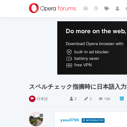
Do more on the web, 
Download Opera browser with:
built-in ad blocker
battery saver
free VPN
スペルチェック指摘時に日本語入力
日本語
2
2
1.9k
yasu0796
MODERATOR