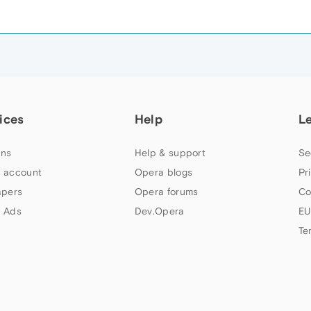
ices
Help
L
ns
Help & support
Se
 account
Opera blogs
Pr
apers
Opera forums
Co
 Ads
Dev.Opera
EU
Te