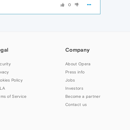
0
egal
Company
curity
About Opera
ivacy
Press info
okies Policy
Jobs
LA
Investors
rms of Service
Become a partner
Contact us