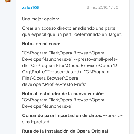
zalex108
8 Feb 2016, 17:56
Una mejor opción:
Crear un acceso directo añadiendo una parte
que especifique un perfil determinado en Target:
Rutas en mi caso:
"C:\Program Files\Opera Browser\Opera
Developer\launcher.exe" --presto-small-prefs-
dir="C:\Program Files\Opera Browser\Opera 12
Org\Profile"**--user-data-dir="C:\Program
Files\Opera Browser\Opera
developer\Profile\Presto Prefs"
Ruta al instalador de la nueva versión:
"C:\Program Files\Opera Browser\Opera
Developer\launcher.exe"
Comando para importación de datos:
--presto-
small-prefs-dir
Ruta de la instalación de Opera Original