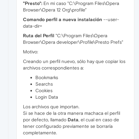
"Presto":
En mi caso "C:\Program Files\Opera
Browser\Opera 12 Org\profile"
Comando perfil a nueva instalación
--user-
data-dir=
Ruta del Perfil
"C:\Program Files\Opera
Browser\Opera developer\Profile\Presto Prefs"
Motivo:
Creando un perfil nuevo, sólo hay que copiar los
archivos correspondientes a:
Bookmarks
Searchs
Cookies
Login Data
Los archivos que importan.
Si se hace de la otra manera machaca el perfil
por defecto, llamado
Data
, el cual en caso de
tener configurado previamente se borraría
completamente.