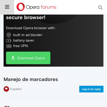
Do more on the web, with a fast and
secure browser!
Download Opera browser with:
built-in ad blocker
battery saver
free VPN
Download Opera
Manejo de marcadores
Español
Log in to reply