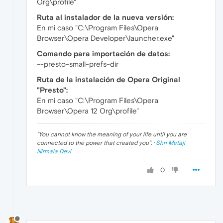
Org\profile"
Ruta al instalador de la nueva versión:
En mi caso "C:\Program Files\Opera
Browser\Opera Developer\launcher.exe"
Comando para importación de datos:
--presto-small-prefs-dir
Ruta de la instalación de Opera Original
"Presto":
En mi caso "C:\Program Files\Opera
Browser\Opera 12 Org\profile"
"
You cannot know the meaning of your life until you are
connected to the power that created you
". ·
Shri Mataji
Nirmala Devi
0