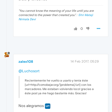
"
You cannot know the meaning of your life until you are
connected to the power that created you
". ·
Shri Mataji
Nirmala Devi
0
zalex108
14 Feb 2017, 05:29
@Luchosort
Recientemente he vuelto a usarlo y tenia éste
[url=http://comobajar.org/]problema[/url] con los
marcadores. Me estaban volviendo loco! gracias a
éste post ya me hago bastante más. Gracias!
Nos alegramos