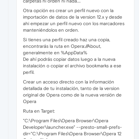
carpetas ni orden ni nada....
Otra opción es crear un perfil nuevo con la
importación de datos de la version 12.x y desde
ahi empezar un perfil nuevo con los marcadores
manteniéndolos en orden.
Si tienes una perfil creado haz una copia,
encontrarás la ruta en Opera://About,
generalmente en %AppData%
De ahí podrás copiar datos luego a la nueva
instalación o copiar el archivo bookmarks a ese
perfil.
Crear un acceso directo con la información
detallada de tu instalación, tanto de la version
original de Opera como de la nueva versión de
Opera
Ruta en Target:
"C:\Program Files\Opera Browser\Opera
Developer\launcher.exe" --presto-small-prefs-
dir="C:\Program Files\Opera Browser\Opera 12