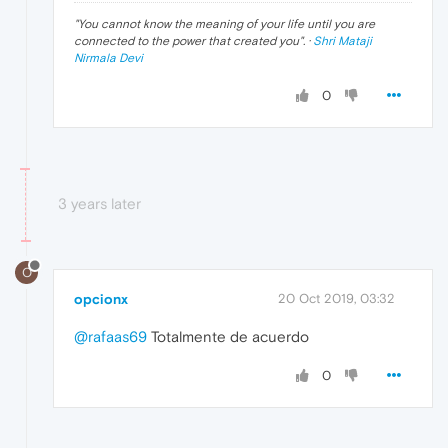
"
You cannot know the meaning of your life until you are
connected to the power that created you
". ·
Shri Mataji
Nirmala Devi
0
3 years later
O
opcionx
20 Oct 2019, 03:32
@rafaas69
Totalmente de acuerdo
0