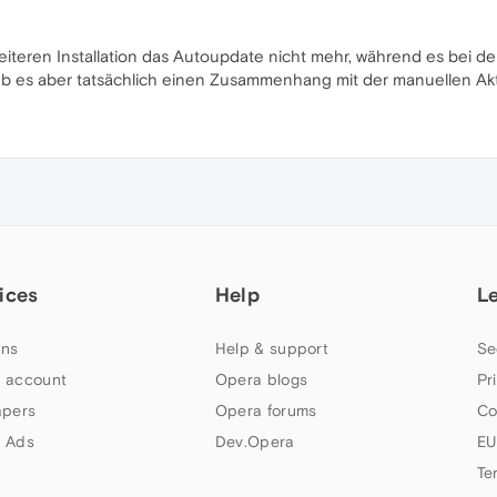
r weiteren Installation das Autoupdate nicht mehr, während es bei 
 Ob es aber tatsächlich einen Zusammenhang mit der manuellen Aktu
ices
Help
L
ns
Help & support
Se
 account
Opera blogs
Pr
apers
Opera forums
Co
 Ads
Dev.Opera
EU
Te