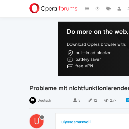
Do more on the web, 
Download Opera browser with:
built-in ad blocker
battery saver
free VPN
Probleme mit nichtfunktionierend
Deutsch
3
12
2.7k
U
ulyssesmaxwell