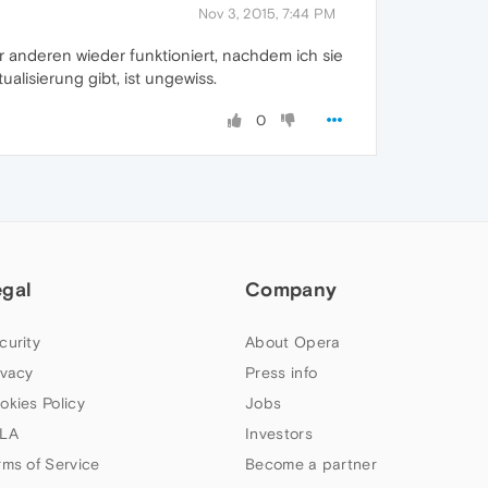
Nov 3, 2015, 7:44 PM
der anderen wieder funktioniert, nachdem ich sie
alisierung gibt, ist ungewiss.
0
egal
Company
curity
About Opera
ivacy
Press info
okies Policy
Jobs
LA
Investors
rms of Service
Become a partner