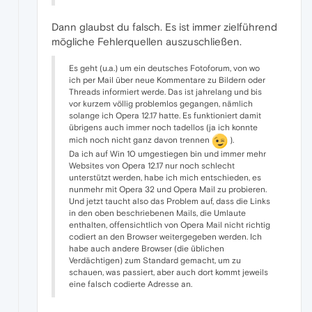
Dann glaubst du falsch. Es ist immer zielführend
mögliche Fehlerquellen auszuschließen.
Es geht (u.a.) um ein deutsches Fotoforum, von wo
ich per Mail über neue Kommentare zu Bildern oder
Threads informiert werde. Das ist jahrelang und bis
vor kurzem völlig problemlos gegangen, nämlich
solange ich Opera 12.17 hatte. Es funktioniert damit
übrigens auch immer noch tadellos (ja ich konnte
mich noch nicht ganz davon trennen
).
Da ich auf Win 10 umgestiegen bin und immer mehr
Websites von Opera 12.17 nur noch schlecht
unterstützt werden, habe ich mich entschieden, es
nunmehr mit Opera 32 und Opera Mail zu probieren.
Und jetzt taucht also das Problem auf, dass die Links
in den oben beschriebenen Mails, die Umlaute
enthalten, offensichtlich von Opera Mail nicht richtig
codiert an den Browser weitergegeben werden. Ich
habe auch andere Browser (die üblichen
Verdächtigen) zum Standard gemacht, um zu
schauen, was passiert, aber auch dort kommt jeweils
eine falsch codierte Adresse an.