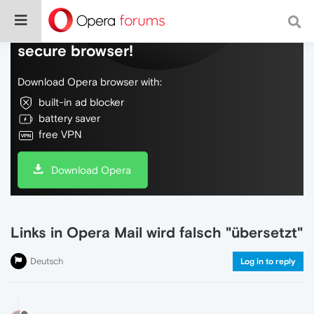
Do more on the web, with a fast and
secure browser!
Download Opera browser with:
built-in ad blocker
battery saver
free VPN
Download Opera
Links in Opera Mail wird falsch "übersetzt"
Deutsch
Log in to reply