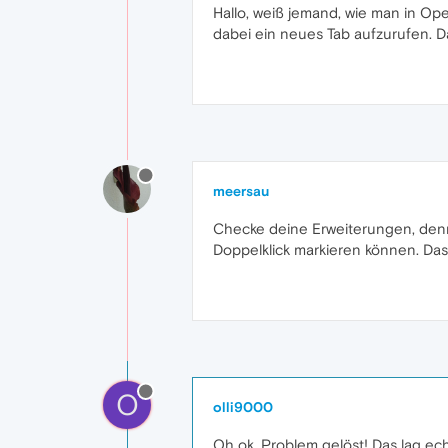
Hallo, weiß jemand, wie man in Op
dabei ein neues Tab aufzurufen. 
meersau
Checke deine Erweiterungen, denn d
Doppelklick markieren können. Das
O
olli9000
Oh ok, Problem gelöst! Das lag ec