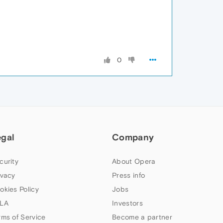
0
egal
Company
curity
About Opera
ivacy
Press info
okies Policy
Jobs
LA
Investors
rms of Service
Become a partner