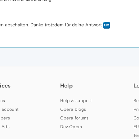
en abschalten. Danke trotzdem für deine Antwort
ices
Help
L
ns
Help & support
Se
 account
Opera blogs
Pr
apers
Opera forums
Co
 Ads
Dev.Opera
EU
Te