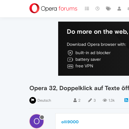
Do more on the web, 
Download Opera browser with:
built-in ad blocker
battery saver
free VPN
Opera 32, Doppelklick auf Texte öf
Deutsch
2
3
1.3k
O
olli9000