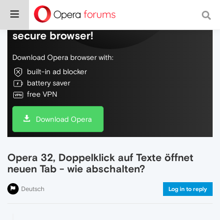
Do more on the web, with a fast and
secure browser!
Download Opera browser with:
built-in ad blocker
battery saver
free VPN
Download Opera
Opera 32, Doppelklick auf Texte öffnet
neuen Tab - wie abschalten?
Deutsch
Log in to reply