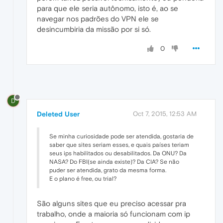
para que ele seria autônomo, isto é, ao se
navegar nos padrões do VPN ele se
desincumbiria da missão por si só.
0
D
Deleted User
Oct 7, 2015, 12:53 AM
Se minha curiosidade pode ser atendida, gostaria de
saber que sites seriam esses, e quais países teriam
seus ips habilitados ou desabilitados. Da ONU? Da
NASA? Do FBI(se ainda existe)? Da CIA? Se não
puder ser atendida, grato da mesma forma.
E o plano é free, ou trial?
São alguns sites que eu preciso acessar pra
trabalho, onde a maioria só funcionam com ip