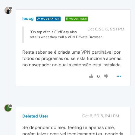
leocg
MODERATOR
VOLUNTEER
Oct 6, 2015, 9:21 PM
"On top of this SurfEasy also
retails what they call a VPN Private Browser.
Resta saber se é criada uma VPN partilhável por
todos os programas ou se esta funciona apenas
no navegador no qual a extensão está instalada.
0
D
Deleted User
Oct 6, 2015, 9:41 PM
Se depender do meu feeling (e apenas dele,
porém talvez possível tecnicamente) eu penderia