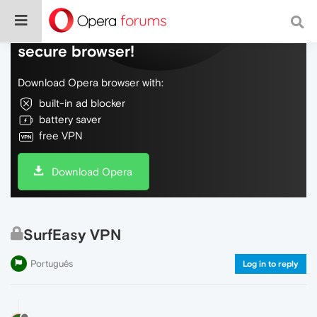
Do more on the web, with a fast and
secure browser!
Download Opera browser with:
built-in ad blocker
battery saver
free VPN
Download Opera
SurfEasy VPN
Português
Log in to reply