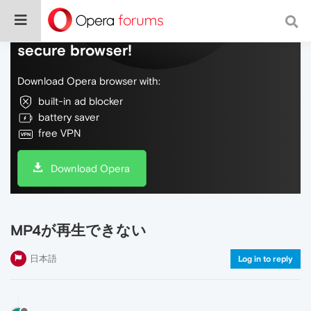
Do more on the web, with a fast and
secure browser!
Download Opera browser with:
built-in ad blocker
battery saver
free VPN
Download Opera
MP4が再生できない
日本語
Log in to reply