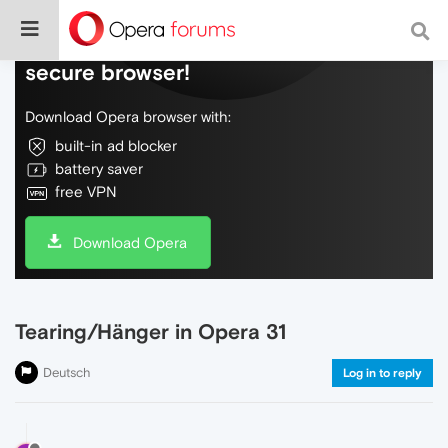
Do more on the web, with a fast and
secure browser!
Download Opera browser with:
built-in ad blocker
battery saver
free VPN
Download Opera
Tearing/Hänger in Opera 31
Deutsch
Log in to reply