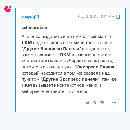
V
vasyag19
Aug 3, 2015, 11:14 AM
schmarotzer
А кнопка выделить и не нужна,зажимаете
ЛКМ
ведете вдоль всех миниатюр в папке
"Другие Экспресс Панели"
и выделяете,
затем нажимаете
ПКМ
на миниатюрах и в
контекстном меню выбираете копировать,
потом открываете пункт
"Экспресс Панель"
который находится в том же разделе над
пунктом
"Другие Экспресс панели"
, там же
ПКМ
вызываете контекстное меню и
выбираете вставить . Вот и все.
0