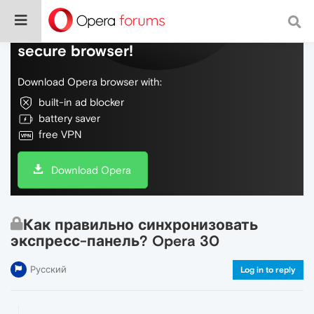
Do more on the web, with a fast and
secure browser!
Download Opera browser with:
built-in ad blocker
battery saver
free VPN
Download Opera
Как правильно синхронизовать
экспресс-панель? Opera 30
Русский
Log in to reply