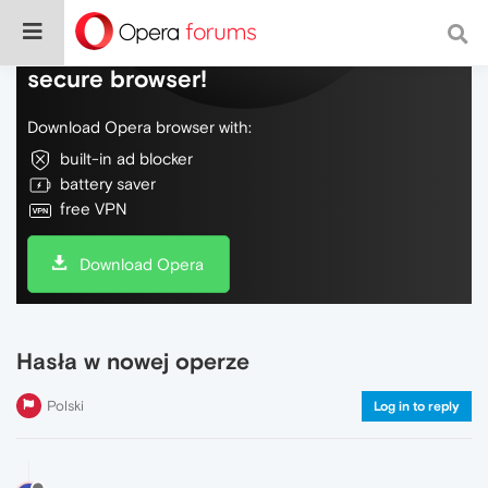
Do more on the web, with a fast and
secure browser!
Download Opera browser with:
built-in ad blocker
battery saver
free VPN
Download Opera
Hasła w nowej operze
Polski
Log in to reply