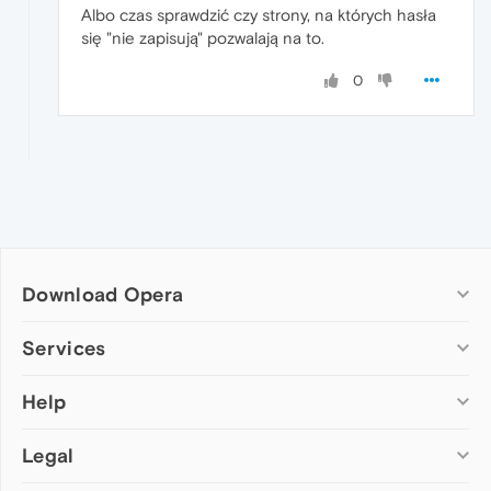
Albo czas sprawdzić czy strony, na których hasła
się "nie zapisują" pozwalają na to.
0
Download Opera
Computer browsers
Services
Opera for Windows
Help
Add-ons
Opera for Mac
Opera account
Opera for Linux
Legal
Wallpapers
Help & support
Opera beta version
Opera Ads
Opera blogs
Opera USB