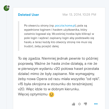
D
Deleted User
Mar 13, 2014, 10:28 PM
Po otwarciu strony (np.
poczta.home.pl
), pola są
wypełnione loginem i hasłem użytkownika, który
ostatnio logował się. Wcześniej trzeba było kliknąć w
pole login i wybrać zapisany login aby podstawiło się
hasło, a teraz każdy kto otworzy stronę nie musi się
trudzić, żeby przejść dalej.
To się zgadza. Niemniej jednak pewnie to później
poprawią. Ważne że hasła znów działają, a nie że
w pierwszym wydaniu v20 połowa haseł przestała
działać mimo że były zapisane. Nie wymagajmy,
żeby nowa Opera od razu miała wszystko "od ręki".
v15 była okrojona w stosunku do teraźniejszej
v20. Więc idzie to w dobrym kierunku.
Więcej optymizmu
0