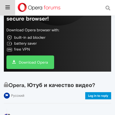
Do more on the web, with a fast and
secure browser!
Download Opera browser with:
built-in ad blocker
battery saver
free VPN
Download Opera
Opera, Ютуб и качество видео?
Русский
Log in to reply