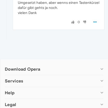
Umgesetzt haben, aber wenns einen Tastenkürzel
dafür gibt gehts ja noch.
vielen Dank
0
Download Opera
Computer browsers
Services
Opera for Windows
Help
Add-ons
Opera for Mac
Opera account
Opera for Linux
Legal
Wallpapers
Help & support
Opera beta version