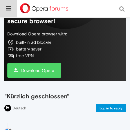
Do more on the web, with a fast and
secure browser!
Download Opera browser with:
built-in ad blocker
battery saver
free VPN
Download Opera
"Kürzlich geschlossen"
Deutsch
Log in to reply