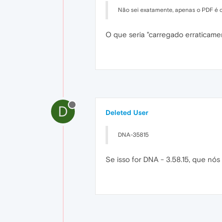
Não sei exatamente, apenas o PDF é 
O que seria "carregado erraticam
D
Deleted User
DNA-35815
Se isso for DNA - 3.58.15, que nós b