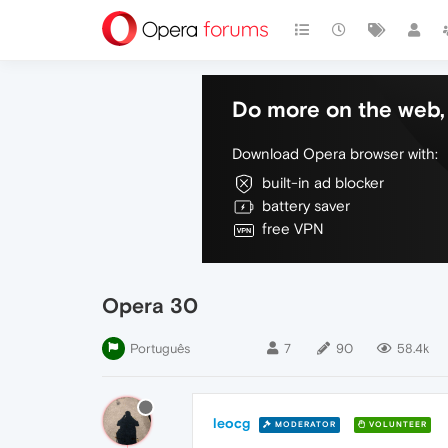
Do more on the web, 
Download Opera browser with:
built-in ad blocker
battery saver
free VPN
Opera 30
Português
7
90
58.4k
leocg
MODERATOR
VOLUNTEER