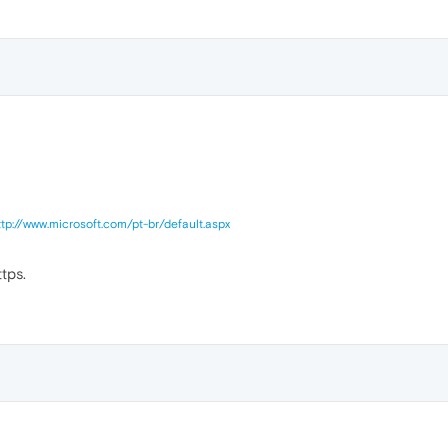
ttp://www.microsoft.com/pt-br/default.aspx
tps.