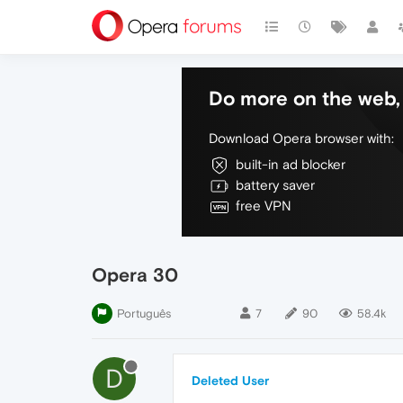
Do more on the web, 
Download Opera browser with:
built-in ad blocker
battery saver
free VPN
Opera 30
Português
7
90
58.4k
D
Deleted User