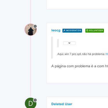
leocg
MODERATOR
VOLUNTEER
Aqui, win 7 pro sp1, não há problema:
h
A página com problema é a com ht
D
Deleted User