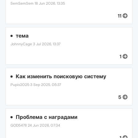
SemSemSem
18 Jun 2026, 13:35
11
тема
JohnnyCage
3 Jul 2026, 13:37
1
Как изменить поисковую систему
Pupis2025
3 Sep 2025, 05:37
5
Проблема с наградами
GOD5478
24 Jun 2026, 07:34
1