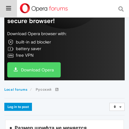
Do more on the web, with a fast and
secure browser!
Download Opera browser with:
built-in ad blocker
battery saver
free VPN
Download Opera
Local forums
Русский
Log in to post
Размер шрифта не меняется