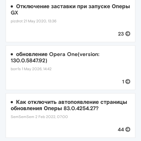
Отключение заставки при запуске Оперы
GX
pizdrot
21 May 2020, 13:36
23
обновление Opera One(version:
130.0.5847.92)
borr1s
1 May 2026, 14:42
1
Как отключить автопоявление страницы
обновления Оперы 83.0.4254.27?
SemSemSem
2 Feb 2022, 07:00
44