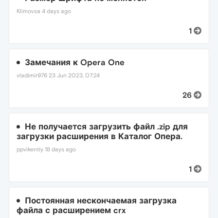
Klimovsa
4 days ago
1
Замечания к Opera One
vladimir976
23 Jun 2023, 07:24
26
Не получается загрузить файл .zip для
загрузки расширения в Каталог Опера.
ppvikentiy
18 days ago
1
Постоянная нескончаемая загрузка
файла с расширением crx