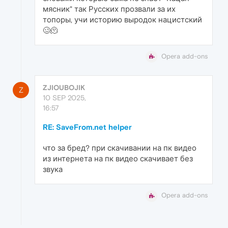
мясник" так Русских прозвали за их
топоры, учи историю выродок нацистский
🥴🫠
Opera add-ons
ZJIOUBOJIK
Z
10 SEP 2025,
16:57
RE: SaveFrom.net helper
что за бред? при скачивании на пк видео
из интернета на пк видео скачивает без
звука
Opera add-ons