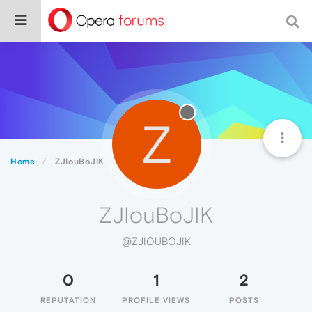
Z
Home
ZJIouBoJIK
ZJIouBoJIK
@ZJIOUBOJIK
0
1
2
REPUTATION
PROFILE VIEWS
POSTS