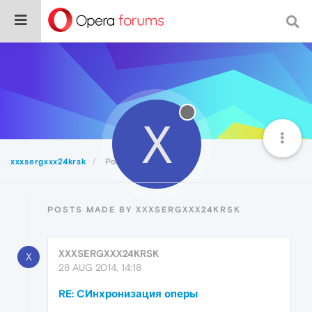
X
xxxsergxxx24krsk
Posts
POSTS MADE BY XXXSERGXXX24KRSK
XXXSERGXXX24KRSK
X
28 AUG 2014, 14:18
RE: CИнхронизация оперы