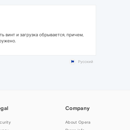
ь винт и загрузка обрывается, причем,
гружено.
Русский
egal
Company
curity
About Opera