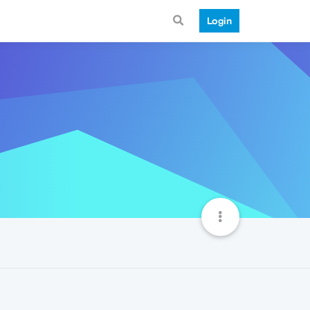
Login