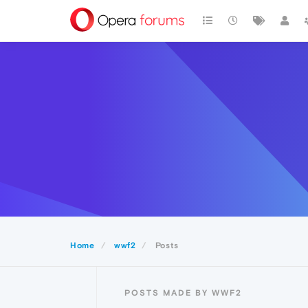
Home
wwf2
Posts
POSTS MADE BY WWF2