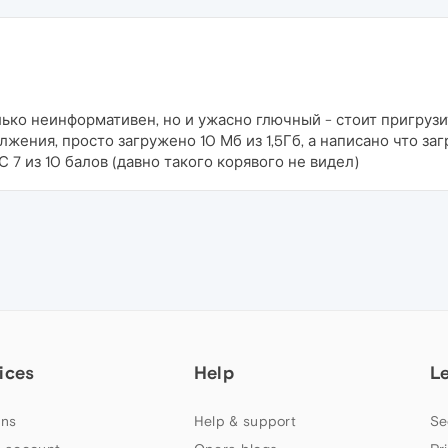
ько неинформативен, но и ужасно глючный - стоит пригрузит
жения, просто загружено 10 Мб из 1,5Гб, а написано что за
7 из 10 балов (давно такого корявого не видел)
ices
Help
L
ns
Help & support
Se