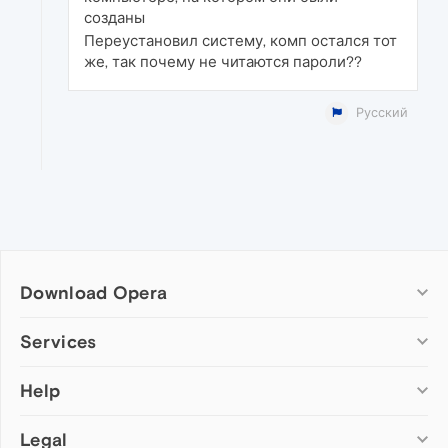
созданы
Переустановил систему, комп остался тот
же, так почему не читаются пароли??
Русский
Download Opera
Computer browsers
Services
Opera for Windows
Help
Add-ons
Opera for Mac
Opera account
Opera for Linux
Legal
Wallpapers
Help & support
Opera beta version