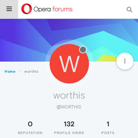
W
Home
worthis
worthis
@WORTHIS
0
132
1
REPUTATION
PROFILE VIEWS
POSTS