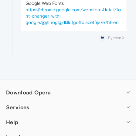
Google Web Fonts"
https://chrome.google.com/webstore/detail/fo
nt-changer-with-
google/jgjhhoglgjdklldfgoffdiaceffijeke?hl=en
Русский
Download Opera
Computer browsers
Services
Opera for Windows
Help
Add-ons
Opera for Mac
Opera account
Opera for Linux