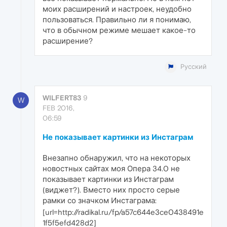
моих расширений и настроек, неудобно
пользоваться. Правильно ли я понимаю,
что в обычном режиме мешает какое-то
расширение?
Русский
WILFERT83
9
W
FEB 2016,
06:59
Не показывает картинки из Инстаграм
Внезапно обнаружил, что на некоторых
новостных сайтах моя Опера 34.0 не
показывает картинки из Инстаграм
(виджет?). Вместо них просто серые
рамки со значком Инстаграма:
[url=http://radikal.ru/fp/a57c644e3ce0438491e
1f5f5efd428d2]