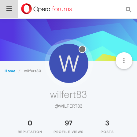
W
Home
wilfert83
wilfert83
@WILFERT83
0
97
3
REPUTATION
PROFILE VIEWS
POSTS