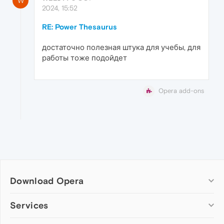
W
2024, 15:52
RE: Power Thesaurus
достаточно полезная штука для учебы, для
работы тоже подойдет
Opera add-ons
Download Opera
Computer browsers
Services
Opera for Windows