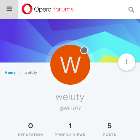
W
Home
weluty
weluty
@WELUTY
0
1
5
REPUTATION
PROFILE VIEWS
POSTS