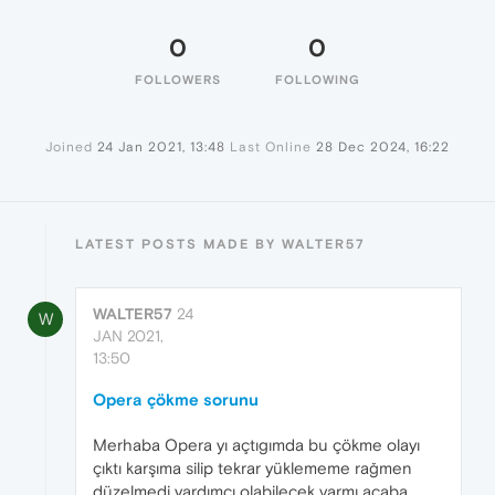
0
0
FOLLOWERS
FOLLOWING
Joined
24 Jan 2021, 13:48
Last Online
28 Dec 2024, 16:22
LATEST POSTS MADE BY WALTER57
WALTER57
24
W
JAN 2021,
13:50
Opera çökme sorunu
Merhaba Opera yı açtıgımda bu çökme olayı
çıktı karşıma silip tekrar yüklememe rağmen
düzelmedi yardımcı olabilecek varmı acaba