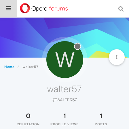
W
Home
walter57
walter57
@WALTER57
0
1
1
REPUTATION
PROFILE VIEWS
POSTS