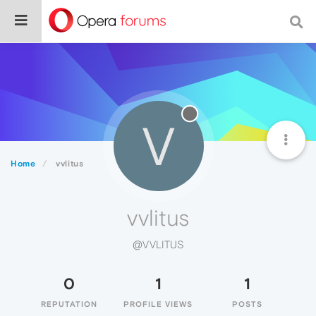
V
Home
vvlitus
vvlitus
@VVLITUS
0
1
1
REPUTATION
PROFILE VIEWS
POSTS