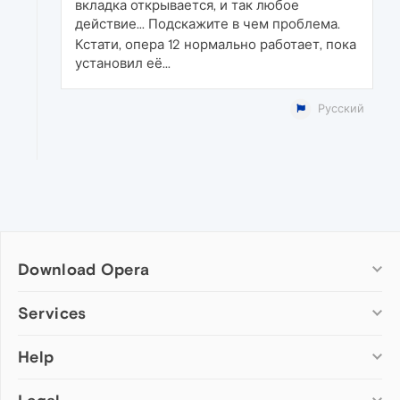
вкладка открывается, и так любое
действие... Подскажите в чем проблема.
Кстати, опера 12 нормально работает, пока
установил её...
Русский
Download Opera
Computer browsers
Services
Opera for Windows
Help
Add-ons
Opera for Mac
Opera account
Opera for Linux
Wallpapers
Help & support