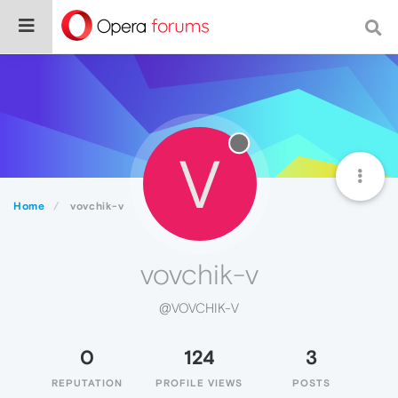
V
Home
vovchik-v
vovchik-v
@VOVCHIK-V
0
124
3
REPUTATION
PROFILE VIEWS
POSTS