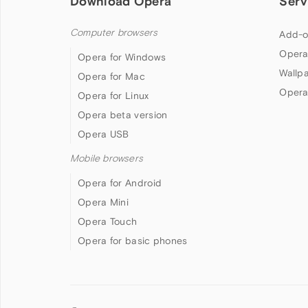
Download Opera
Serv
Computer browsers
Add-o
Opera
Opera for Windows
Wallp
Opera for Mac
Opera
Opera for Linux
Opera beta version
Opera USB
Mobile browsers
Opera for Android
Opera Mini
Opera Touch
Opera for basic phones
Follow