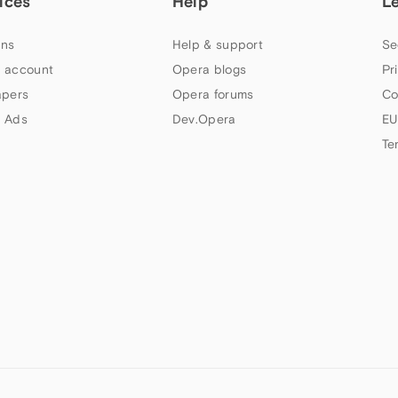
ices
Help
L
ns
Help & support
Se
 account
Opera blogs
Pr
apers
Opera forums
Co
 Ads
Dev.Opera
EU
Te