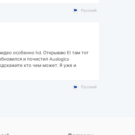
Русский
видео особенно hd. Открываю EI там тот
обновился и почистил Auslogics
 Подскажите кто чем может. Я уже и
Русский