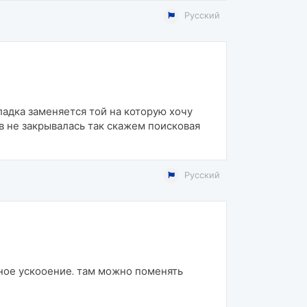
Русский
ладка заменяется той на которую хочу
в не закрывалась так скажем поисковая
Русский
тное ускооение. там можно поменять