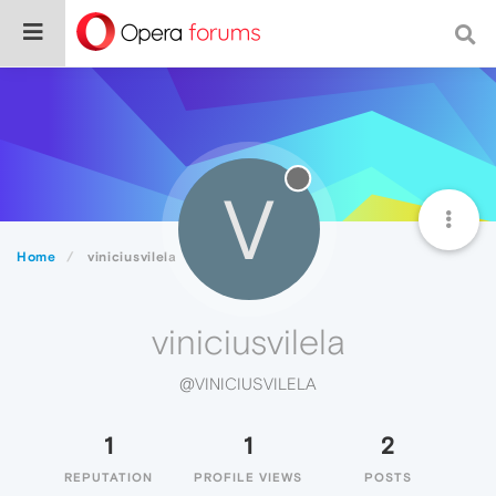
V
Home
viniciusvilela
viniciusvilela
@VINICIUSVILELA
1
1
2
REPUTATION
PROFILE VIEWS
POSTS