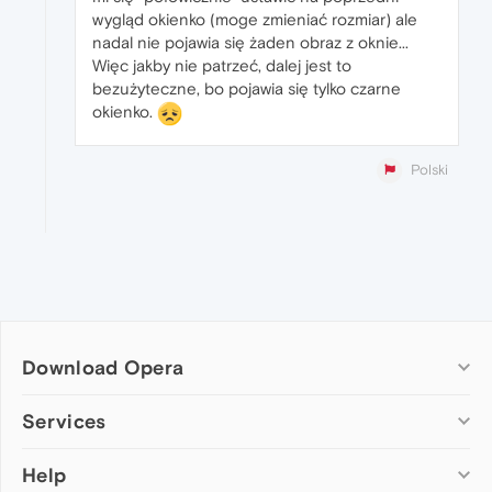
wygląd okienko (moge zmieniać rozmiar) ale
nadal nie pojawia się żaden obraz z oknie...
Więc jakby nie patrzeć, dalej jest to
bezużyteczne, bo pojawia się tylko czarne
okienko.
Polski
Download Opera
Computer browsers
Services
Opera for Windows
Help
Add-ons
Opera for Mac