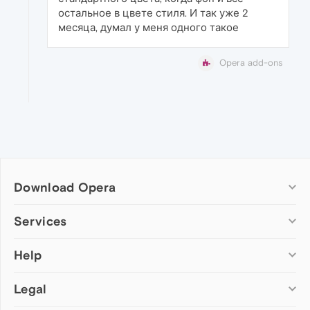
остальное в цвете стиля. И так уже 2
месяца, думал у меня одного такое
Opera add-ons
Download Opera
Computer browsers
Services
Opera for Windows
Help
Add-ons
Opera for Mac
Opera account
Opera for Linux
Legal
Wallpapers
Help & support
Opera beta version
Opera Ads
Opera blogs
Opera USB