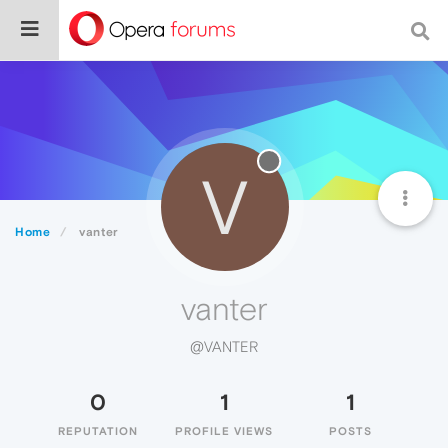
V
Home
vanter
vanter
@VANTER
0
1
1
REPUTATION
PROFILE VIEWS
POSTS