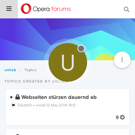
U
unlieb
Topics
TOPICS CREATED BY UNLIEB
Webseiten stürzen dauernd ab
Deutsch
•
unlieb
12 May 2014, 16:12
9