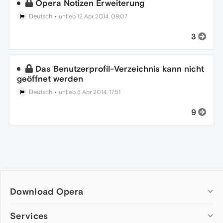
Opera Notizen Erweiterung
Deutsch
•
unlieb
12 Apr 2014, 09:07
3
Das Benutzerprofil-Verzeichnis kann nicht
geöffnet werden
Deutsch
•
unlieb
8 Apr 2014, 17:51
9
Download Opera
Computer browsers
Services