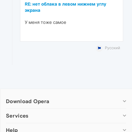
RE: нет облака в левом нижнем углу
экрана
У меня тоже самое
Русский
Download Opera
Computer browsers
Services
Opera for Windows
Help
Add-ons
Opera for Mac