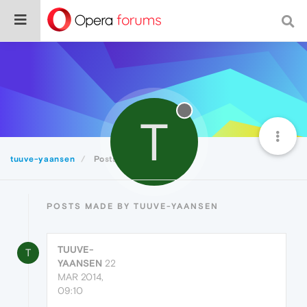
T
tuuve-yaansen
Posts
POSTS MADE BY TUUVE-YAANSEN
TUUVE-
T
YAANSEN
22
MAR 2014,
09:10